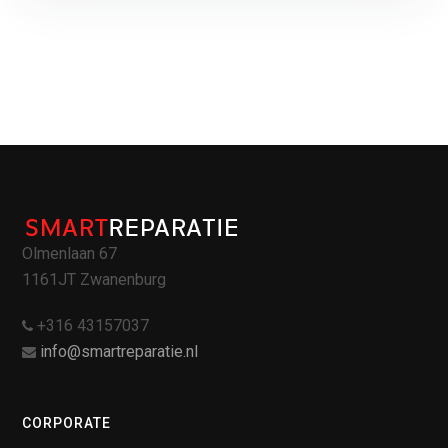
Olmenlaan 67
1161JT Zwanenburg
+316 43157037
info@smartreparatie.nl
CORPORATE