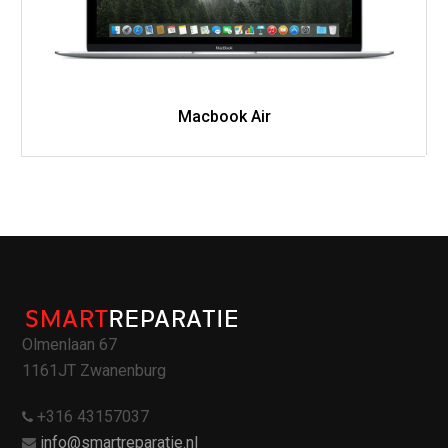
Macbook Air
Olmenlaan 67
1161JT Zwanenburg
+316 43157037
info@smartreparatie.nl