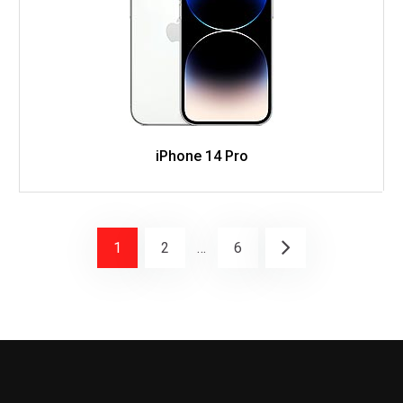
iPhone 14 Pro
1
2
…
6