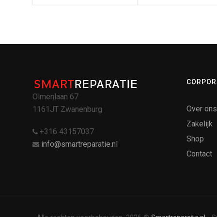
CORPOR
Olmenlaan 67
Over ons
1161JT Zwanenburg
Zakelijk
+316 43157037
Shop
info@smartreparatie.nl
Contact