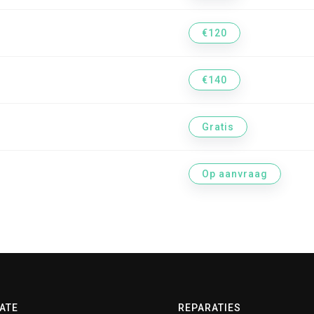
€120
€140
Gratis
Op aanvraag
ATE
REPARATIES