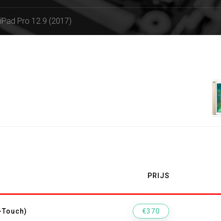
>
iPad Pro 12.9 (2017)
PRIJS
D+Touch)
€370