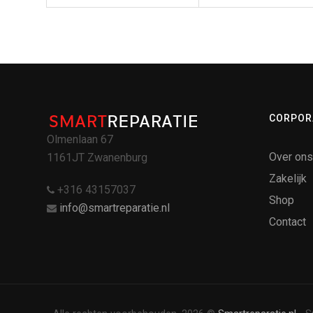
CORPOR
Olmenlaan 67
Over ons
1161JT Zwanenburg
Zakelijk
+316 43157037
Shop
info@smartreparatie.nl
Contact