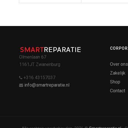
CORPOR
Olmenlaan 67
Over ons
1161JT Zwanenburg
Zakelijk
+316 43157037
Shop
info@smartreparatie.nl
Contact