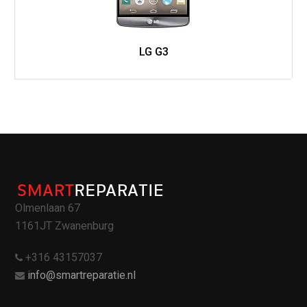
LG G3
Olmenlaan 67
1161JT Zwanenburg
+316 43157037
info@smartreparatie.nl