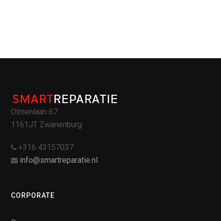
Olmenlaan 67
1161JT Zwanenburg
+316 43157037
info@smartreparatie.nl
CORPORATE