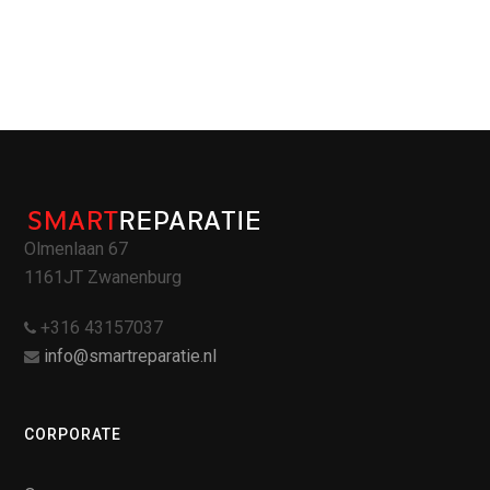
Olmenlaan 67
1161JT Zwanenburg
+316 43157037
info@smartreparatie.nl
CORPORATE